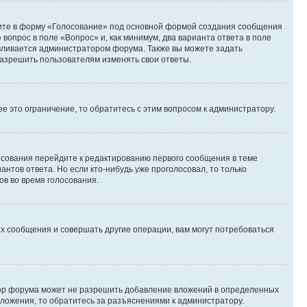
дите в форму «Голосование» под основной формой создания сообщения
 вопрос в поле «Вопрос» и, как минимум, два варианта ответа в поле
авливается администратором форума. Также вы можете задать
 разрешить пользователям изменять свои ответы.
 это ограничение, то обратитесь с этим вопросом к администратору.
лосования перейдите к редактированию первого сообщения в теме
антов ответа. Но если кто-нибудь уже проголосовал, то только
ов во время голосования.
х сообщения и совершать другие операции, вам могут потребоваться
тор форума может не разрешить добавление вложений в определенных
вложения, то обратитесь за разъяснениями к администратору.