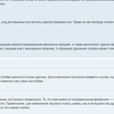
илы.
, под которым вы пытаетесь зарегистрироваться. Также он мог вообще откл
д вашим зарегистрированным именем на форуме, а также выполняет другие фу
 с входом или с выходом из форума, то функция удаления cookies может по
стройки хранятся в базе данных. Для изменения настроек нажмите ссылку «Ц
 изменить все свои настройки.
рум, настроены правильно). То, что вам кажется неправильным временем — э
теля. Примечание: для изменения часового пояса, равно, как и большинства 
ть это прямо сейчас.