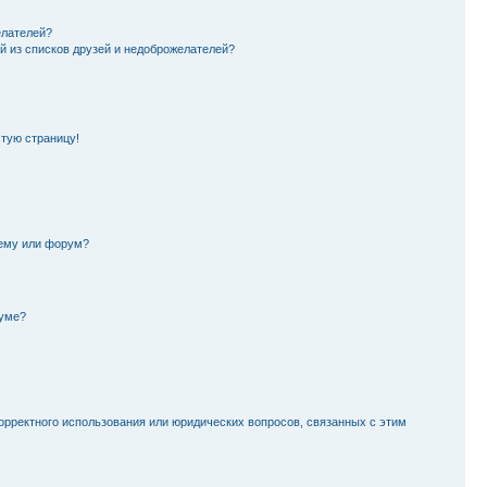
елателей?
й из списков друзей и недоброжелателей?
стую страницу!
тему или форум?
руме?
орректного использования или юридических вопросов, связанных с этим