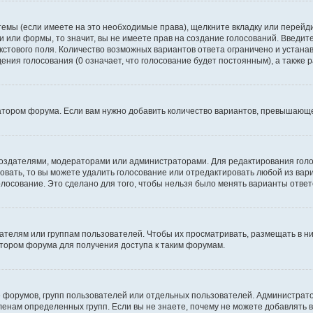
темы (если имеете на это необходимые права), щелкните вкладку или перей
ки или формы, то значит, вы не имеете прав на создание голосований. Введите
екстового поля. Количество возможных вариантов ответа ограничено и устан
дения голосования (0 означает, что голосование будет постоянным), а также
тором форума. Если вам нужно добавить количество вариантов, превышающее
их создателями, модераторами или администраторами. Для редактирования го
совать, то вы можете удалить голосование или отредактировать любой из вари
осование. Это сделано для того, чтобы нельзя было менять варианты ответ
елям или группам пользователей. Чтобы их просматривать, размещать в ни
тором форума для получения доступа к таким форумам.
 форумов, групп пользователей или отдельных пользователей. Администра
енам определенных групп. Если вы не знаете, почему не можете добавлять 