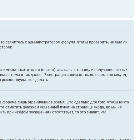
, то свяжитесь с администратором форума, чтобы проверить, не был ли
строек.
нимным посетителям (гостям): аватары, отправку и получение личных
имые темы и так далее. Регистрация занимает всего несколько секунд,
 рекомендуем это сделать.
а форуме лишь ограниченное время. Это сделано для того, чтобы никто
ете отметить флажком указанный пункт на странице входа, но мы не
ть при каждом посещении» отсутствует, то это значит, что
ожение «Да», то вы будете видны только администраторам, модераторам