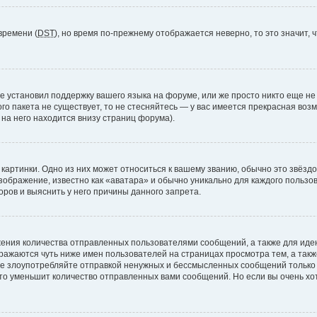
времени (
DST
), но время по-прежнему отображается неверно, то это значит,
е установил поддержку вашего языка на форуме, или же просто никто еще не
ого пакета не существует, то не стесняйтесь — у вас имеется прекрасная во
а него находится внизу страниц форума).
артинки. Одно из них может относиться к вашему званию, обычно это звёздоч
зображение, известно как «аватара» и обычно уникально для каждого пользов
ров и выяснить у него причины данного запрета.
ения количества отправленных пользователями сообщений, а также для ид
ажаются чуть ниже имен пользователей на страницах просмотра тем, а так
не злоупотребляйте отправкой ненужных и бессмысленных сообщений только 
то уменьшит количество отправленных вами сообщений. Но если вы очень хот