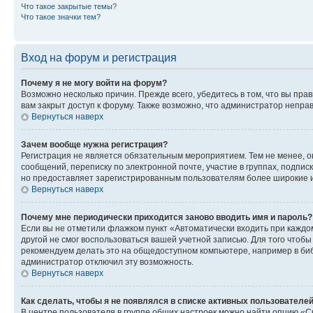
Что такое закрытые темы?
Что такое значки тем?
Вход на форум и регистрация
Почему я не могу войти на форум?
Возможно несколько причин. Прежде всего, убедитесь в том, что вы пр
вам закрыт доступ к форуму. Также возможно, что администратор непр
Вернуться наверх
Зачем вообще нужна регистрация?
Регистрация не является обязательным мероприятием. Тем не менее, о
сообщений, переписку по электронной почте, участие в группах, подпис
но предоставляет зарегистрированным пользователям более широкие и
Вернуться наверх
Почему мне периодически приходится заново вводить имя и пароль?
Если вы не отметили флажком пункт «Автоматически входить при каждо
другой не смог воспользоваться вашей учетной записью. Для того чтоб
рекомендуем делать это на общедоступном компьютере, например в библи
администратор отключил эту возможность.
Вернуться наверх
Как сделать, чтобы я не появлялся в списке активных пользователе
В центре пользователя в группе общих настроек можно найти опцию «С