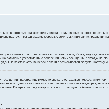
авильно вводите имя пользователя и пароль. Если данные вводятся правильно
авильно настроил конфигурацию форума. Свяжитесь с ним для исправления на
на предоставляет дополнительные возможности и удобства, недоступные ано
ки на получение уведомлений о появлении новых сообщений, закладки на люб
 удобные возможности по использованию возможностей форума. Поэтому мы
м посещении» на странице входа, то сможете оставаться под своим именем н
ы вам не приходилось вводить имя пользователя и пароль каждый раз, вы мож
отеке, Интернет-кафе, университете и т.п. Если пункт «Автоматически входи
й?
крывать мое пребывание на форуме». Если установить переключатель в пол