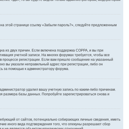
те на этой странице ссылку «Забыли пароль?», следуйте предложенным
дна из двух причин. Если включена поддержка COPPA, и вы при
ктивация учетной записи. На многих форумах требуется, чтобы все
 в процессе регистрации. Если вам пришло сообщение на указанный
жно вы указали неправильный адрес при регистрации, либо он
есь за помощью к администратору форума.
 администратор удалил вашу учетную запись по каким-либо причинам.
ия размера базы данных. Попробуйте зарегистрироваться снова и
, требующий от сайтов, потенциально собирающих личные сведения, иметь
ичие иного вида подтверждения того, что опекуны разрешают сбор
м и не является объектом юридических отношений.