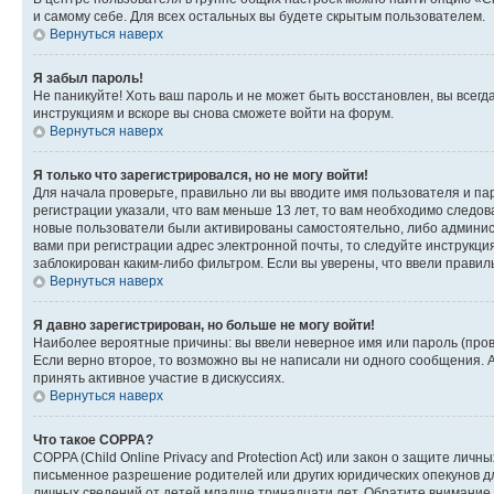
и самому себе. Для всех остальных вы будете скрытым пользователем.
Вернуться наверх
Я забыл пароль!
Не паникуйте! Хоть ваш пароль и не может быть восстановлен, вы всег
инструкциям и вскоре вы снова сможете войти на форум.
Вернуться наверх
Я только что зарегистрировался, но не могу войти!
Для начала проверьте, правильно ли вы вводите имя пользователя и пар
регистрации указали, что вам меньше 13 лет, то вам необходимо следов
новые пользователи были активированы самостоятельно, либо админист
вами при регистрации адрес электронной почты, то следуйте инструкци
заблокирован каким-либо фильтром. Если вы уверены, что ввели правил
Вернуться наверх
Я давно зарегистрирован, но больше не могу войти!
Наиболее вероятные причины: вы ввели неверное имя или пароль (пров
Если верно второе, то возможно вы не написали ни одного сообщения.
принять активное участие в дискуссиях.
Вернуться наверх
Что такое COPPA?
COPPA (Child Online Privacy and Protection Act) или закон о защите л
письменное разрешение родителей или других юридических опекунов дл
личных сведений от детей младше тринадцати лет. Обратите внимание 