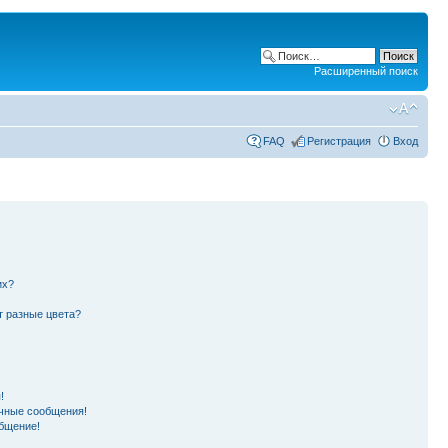
Расширенный поиск
FAQ
Регистрация
Вход
их?
т разные цвета?
!
чные сообщения!
бщение!