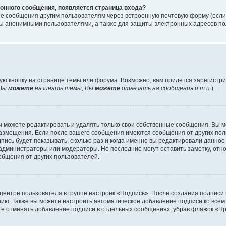
онного сообщения, появляется страница входа?
ые сообщения другим пользователям через встроенную почтовую форму (есл
 анонимными пользователями, а также для защиты электронных адресов пол
ую кнопку на странице темы или форума. Возможно, вам придется зарегистр
Вы
можете
начинать темы, Вы
можете
отвечать на сообщения и т.п.
).
 можете редактировать и удалять только свои собственные сообщения. Вы м
размещения. Если после вашего сообщения имеются сообщения от других пол
ись будет показывать, сколько раз и когда именно вы редактировали данное
администраторы или модераторы. Но последние могут оставить заметку, отн
ообщения от других пользователей.
 центре пользователя в группе настроек «Подпись». После создания подпис
ию. Также вы можете настроить автоматическое добавление подписи ко все
те отменять добавление подписи в отдельных сообщениях, убрав флажок «П