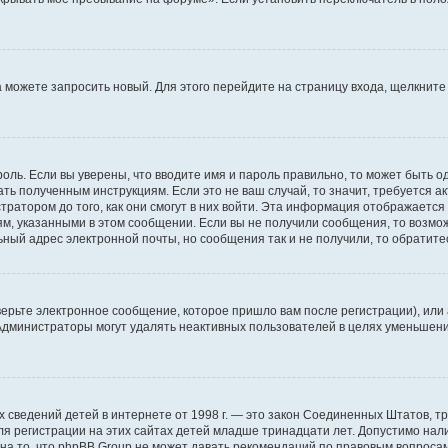
да можете запросить новый. Для этого перейдите на страницу входа, щелкни
оль. Если вы уверены, что вводите имя и пароль правильно, то может быть о
ать полученным инструкциям. Если это не ваш случай, то значит, требуется а
ратором до того, как они смогут в них войти. Эта информация отображается
ям, указанными в этом сообщении. Если вы не получили сообщения, то возмо
ьный адрес электронной почты, но сообщения так и не получили, то обратит
ерьте электронное сообщение, которое пришло вам после регистрации), или
 Администраторы могут удалять неактивных пользователей в целях уменьшен
ичных сведений детей в интернете от 1998 г. — это закон Соединенных Штатов
я регистрации на этих сайтах детей младше тринадцати лет. Допустимо нал
на то, что phpBB Group не может давать рекомендаций по правовым вопроса