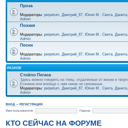
Проза
Модераторы:
perpetum
,
Дмитрий_87
,
Юлия М.
,
Света
,
Данита
Admin
Поэзия
Модераторы:
perpetum
,
Дмитрий_87
,
Юлия М.
,
Света
,
Данита
Admin
Песни
Модераторы:
perpetum
,
Дмитрий_87
,
Юлия М.
,
Света
,
Данита
Admin
РАЗНОЕ
Стойло Пегаса
Здесь можно говорить на темы, отдаленные от жизни и творч
Есенина или вообще с ним никак не связанные.
Модераторы:
perpetum
,
Дмитрий_87
,
Юлия М.
,
Света
,
Данита
Admin
ВХОД
•
РЕГИСТРАЦИЯ
Имя пользователя:
Пароль:
КТО СЕЙЧАС НА ФОРУМЕ