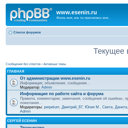
www.esenin.ru
Жизнь моя, иль ты приснилась мне...
Список форумов
Текущее 
Сообщения без ответов
•
Активные темы
ГЛАВНАЯ
От администрации www.esenin.ru
Информация, объявления, сообщения...
Модератор:
Admin
Информация по работе сайта и форума
Правила, комментарии, замечания, сообщения об ошибках, п
пожелания...
Модераторы:
perpetum
,
Дмитрий_87
,
Юлия М.
,
Света
,
Данита
Admin
СЕРГЕЙ ЕСЕНИН
Творчество