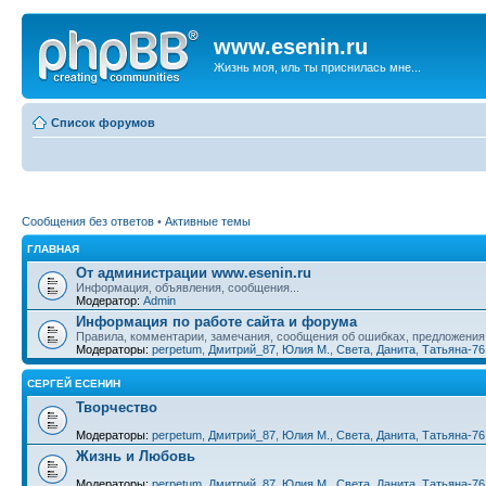
www.esenin.ru
Жизнь моя, иль ты приснилась мне...
Список форумов
Сообщения без ответов
•
Активные темы
ГЛАВНАЯ
От администрации www.esenin.ru
Информация, объявления, сообщения...
Модератор:
Admin
Информация по работе сайта и форума
Правила, комментарии, замечания, сообщения об ошибках, предложения,
Модераторы:
perpetum
,
Дмитрий_87
,
Юлия М.
,
Света
,
Данита
,
Татьяна-76
СЕРГЕЙ ЕСЕНИН
Творчество
Модераторы:
perpetum
,
Дмитрий_87
,
Юлия М.
,
Света
,
Данита
,
Татьяна-76
Жизнь и Любовь
Модераторы:
perpetum
,
Дмитрий_87
,
Юлия М.
,
Света
,
Данита
,
Татьяна-76