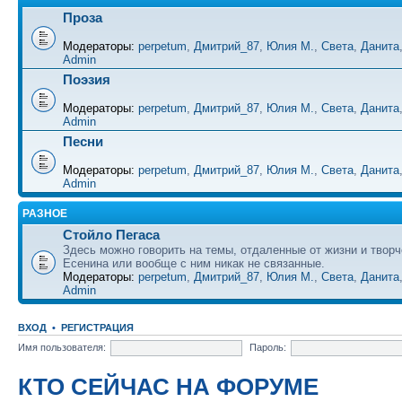
Проза
Модераторы:
perpetum
,
Дмитрий_87
,
Юлия М.
,
Света
,
Данита
Admin
Поэзия
Модераторы:
perpetum
,
Дмитрий_87
,
Юлия М.
,
Света
,
Данита
Admin
Песни
Модераторы:
perpetum
,
Дмитрий_87
,
Юлия М.
,
Света
,
Данита
Admin
РАЗНОЕ
Стойло Пегаса
Здесь можно говорить на темы, отдаленные от жизни и творч
Есенина или вообще с ним никак не связанные.
Модераторы:
perpetum
,
Дмитрий_87
,
Юлия М.
,
Света
,
Данита
Admin
ВХОД
•
РЕГИСТРАЦИЯ
Имя пользователя:
Пароль:
КТО СЕЙЧАС НА ФОРУМЕ