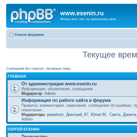
www.esenin.ru
Жизнь моя, иль ты приснилась мне...
Список форумов
Текущее время
Сообщения без ответов
•
Активные темы
ГЛАВНАЯ
От администрации www.esenin.ru
Информация, объявления, сообщения...
Модератор:
Admin
Информация по работе сайта и форума
Правила, комментарии, замечания, сообщения об ошибках, п
пожелания...
Модераторы:
perpetum
,
Дмитрий_87
,
Юлия М.
,
Света
,
Данита
Admin
СЕРГЕЙ ЕСЕНИН
Творчество