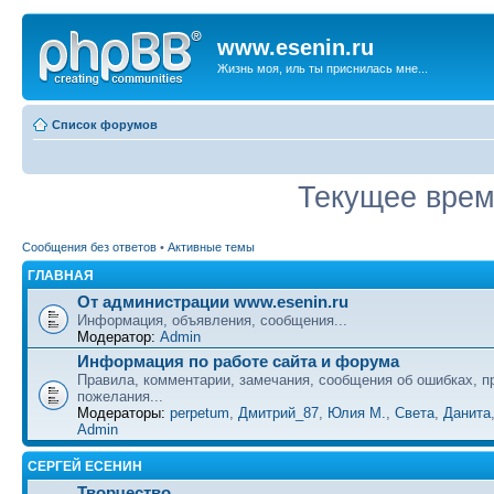
www.esenin.ru
Жизнь моя, иль ты приснилась мне...
Список форумов
Текущее время
Сообщения без ответов
•
Активные темы
ГЛАВНАЯ
От администрации www.esenin.ru
Информация, объявления, сообщения...
Модератор:
Admin
Информация по работе сайта и форума
Правила, комментарии, замечания, сообщения об ошибках, п
пожелания...
Модераторы:
perpetum
,
Дмитрий_87
,
Юлия М.
,
Света
,
Данита
Admin
СЕРГЕЙ ЕСЕНИН
Творчество