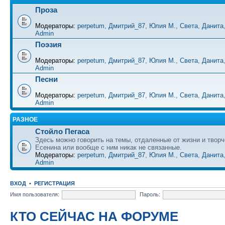
Проза
Модераторы:
perpetum
,
Дмитрий_87
,
Юлия М.
,
Света
,
Данита
Admin
Поэзия
Модераторы:
perpetum
,
Дмитрий_87
,
Юлия М.
,
Света
,
Данита
Admin
Песни
Модераторы:
perpetum
,
Дмитрий_87
,
Юлия М.
,
Света
,
Данита
Admin
РАЗНОЕ
Стойло Пегаса
Здесь можно говорить на темы, отдаленные от жизни и творч
Есенина или вообще с ним никак не связанные.
Модераторы:
perpetum
,
Дмитрий_87
,
Юлия М.
,
Света
,
Данита
Admin
ВХОД
•
РЕГИСТРАЦИЯ
Имя пользователя:
Пароль:
КТО СЕЙЧАС НА ФОРУМЕ