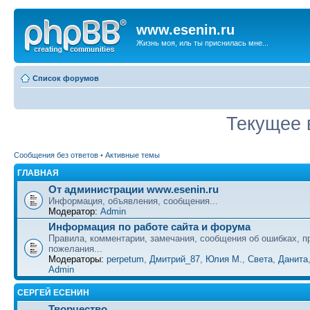
www.esenin.ru
Жизнь моя, иль ты приснилась мне...
Список форумов
Текущее 
Сообщения без ответов
•
Активные темы
ГЛАВНАЯ
От администрации www.esenin.ru
Информация, объявления, сообщения...
Модератор:
Admin
Информация по работе сайта и форума
Правила, комментарии, замечания, сообщения об ошибках, п
пожелания...
Модераторы:
perpetum
,
Дмитрий_87
,
Юлия М.
,
Света
,
Данита
Admin
СЕРГЕЙ ЕСЕНИН
Творчество