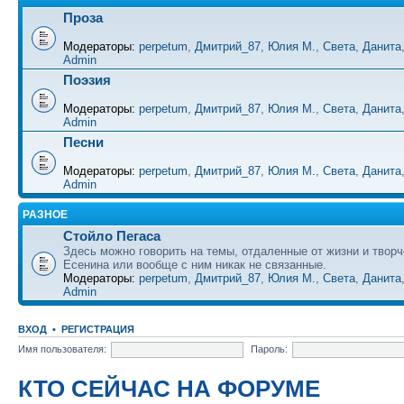
Проза
Модераторы:
perpetum
,
Дмитрий_87
,
Юлия М.
,
Света
,
Данита
Admin
Поэзия
Модераторы:
perpetum
,
Дмитрий_87
,
Юлия М.
,
Света
,
Данита
Admin
Песни
Модераторы:
perpetum
,
Дмитрий_87
,
Юлия М.
,
Света
,
Данита
Admin
РАЗНОЕ
Стойло Пегаса
Здесь можно говорить на темы, отдаленные от жизни и творч
Есенина или вообще с ним никак не связанные.
Модераторы:
perpetum
,
Дмитрий_87
,
Юлия М.
,
Света
,
Данита
Admin
ВХОД
•
РЕГИСТРАЦИЯ
Имя пользователя:
Пароль:
КТО СЕЙЧАС НА ФОРУМЕ