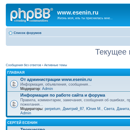
www.esenin.ru
Жизнь моя, иль ты приснилась мне...
Список форумов
Текущее 
Сообщения без ответов
•
Активные темы
ГЛАВНАЯ
От администрации www.esenin.ru
Информация, объявления, сообщения...
Модератор:
Admin
Информация по работе сайта и форума
Правила, комментарии, замечания, сообщения об ошибках, п
пожелания...
Модераторы:
perpetum
,
Дмитрий_87
,
Юлия М.
,
Света
,
Данита
Admin
СЕРГЕЙ ЕСЕНИН
Творчество