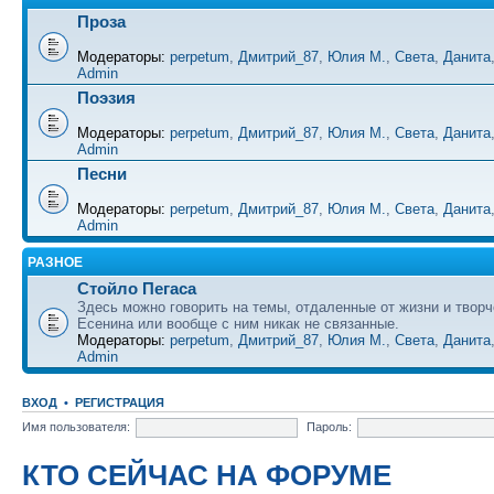
Проза
Модераторы:
perpetum
,
Дмитрий_87
,
Юлия М.
,
Света
,
Данита
Admin
Поэзия
Модераторы:
perpetum
,
Дмитрий_87
,
Юлия М.
,
Света
,
Данита
Admin
Песни
Модераторы:
perpetum
,
Дмитрий_87
,
Юлия М.
,
Света
,
Данита
Admin
РАЗНОЕ
Стойло Пегаса
Здесь можно говорить на темы, отдаленные от жизни и творч
Есенина или вообще с ним никак не связанные.
Модераторы:
perpetum
,
Дмитрий_87
,
Юлия М.
,
Света
,
Данита
Admin
ВХОД
•
РЕГИСТРАЦИЯ
Имя пользователя:
Пароль:
КТО СЕЙЧАС НА ФОРУМЕ