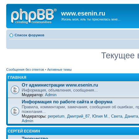
www.esenin.ru
Жизнь моя, иль ты приснилась мне...
Список форумов
Текущее в
Сообщения без ответов
•
Активные темы
ГЛАВНАЯ
От администрации www.esenin.ru
Информация, объявления, сообщения...
Модератор:
Admin
Информация по работе сайта и форума
Правила, комментарии, замечания, сообщения об ошибках, п
пожелания...
Модераторы:
perpetum
,
Дмитрий_87
,
Юлия М.
,
Света
,
Данита
Admin
СЕРГЕЙ ЕСЕНИН
Творчество