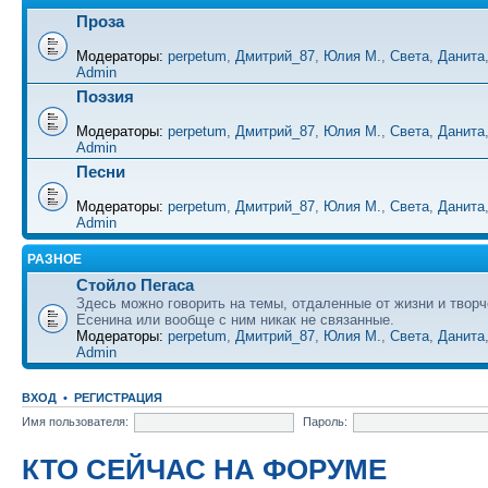
Проза
Модераторы:
perpetum
,
Дмитрий_87
,
Юлия М.
,
Света
,
Данита
Admin
Поэзия
Модераторы:
perpetum
,
Дмитрий_87
,
Юлия М.
,
Света
,
Данита
Admin
Песни
Модераторы:
perpetum
,
Дмитрий_87
,
Юлия М.
,
Света
,
Данита
Admin
РАЗНОЕ
Стойло Пегаса
Здесь можно говорить на темы, отдаленные от жизни и творч
Есенина или вообще с ним никак не связанные.
Модераторы:
perpetum
,
Дмитрий_87
,
Юлия М.
,
Света
,
Данита
Admin
ВХОД
•
РЕГИСТРАЦИЯ
Имя пользователя:
Пароль:
КТО СЕЙЧАС НА ФОРУМЕ