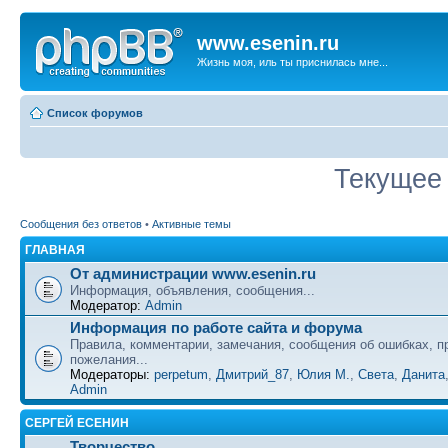
www.esenin.ru
Жизнь моя, иль ты приснилась мне...
Список форумов
Текущее 
Сообщения без ответов
•
Активные темы
ГЛАВНАЯ
От администрации www.esenin.ru
Информация, объявления, сообщения...
Модератор:
Admin
Информация по работе сайта и форума
Правила, комментарии, замечания, сообщения об ошибках, п
пожелания...
Модераторы:
perpetum
,
Дмитрий_87
,
Юлия М.
,
Света
,
Данита
Admin
СЕРГЕЙ ЕСЕНИН
Творчество