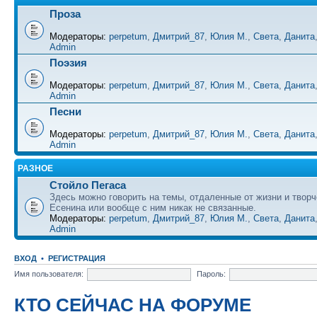
Проза
Модераторы:
perpetum
,
Дмитрий_87
,
Юлия М.
,
Света
,
Данита
Admin
Поэзия
Модераторы:
perpetum
,
Дмитрий_87
,
Юлия М.
,
Света
,
Данита
Admin
Песни
Модераторы:
perpetum
,
Дмитрий_87
,
Юлия М.
,
Света
,
Данита
Admin
РАЗНОЕ
Стойло Пегаса
Здесь можно говорить на темы, отдаленные от жизни и творч
Есенина или вообще с ним никак не связанные.
Модераторы:
perpetum
,
Дмитрий_87
,
Юлия М.
,
Света
,
Данита
Admin
ВХОД
•
РЕГИСТРАЦИЯ
Имя пользователя:
Пароль:
КТО СЕЙЧАС НА ФОРУМЕ