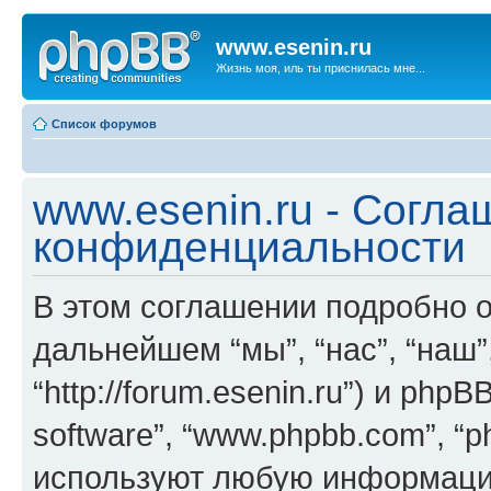
www.esenin.ru
Жизнь моя, иль ты приснилась мне...
Список форумов
www.esenin.ru - Согла
конфиденциальности
В этом соглашении подробно оп
дальнейшем “мы”, “нас”, “наш”,
“http://forum.esenin.ru”) и php
software”, “www.phpbb.com”, “
используют любую информацию