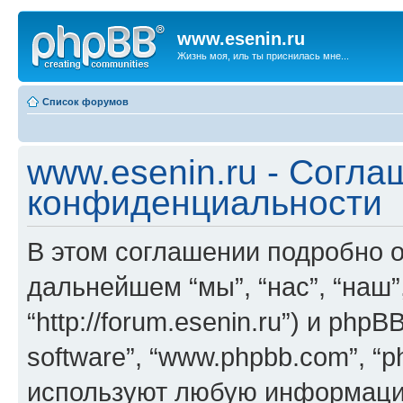
www.esenin.ru
Жизнь моя, иль ты приснилась мне...
Список форумов
www.esenin.ru - Согла
конфиденциальности
В этом соглашении подробно оп
дальнейшем “мы”, “нас”, “наш”,
“http://forum.esenin.ru”) и php
software”, “www.phpbb.com”, “
используют любую информацию