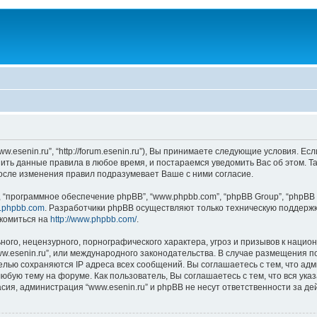
.esenin.ru”, “http://forum.esenin.ru”), Вы принимаете следующие условия. Ес
нить данные правила в любое время, и постараемся уведомить Вас об этом. 
после изменения правил подразумевает Ваше с ними согласие.
“программное обеспечение phpBB”, “www.phpbb.com”, “phpBB Group”, “phpBB 
.phpbb.com
. Разработчики phpBB осуществляют только техническую поддержк
комиться на
http://www.phpbb.com/
.
ого, нецензурного, порнографического характера, угроз и призывов к наци
www.esenin.ru”, или международного законодательства. В случае размещени
целью сохраняются IP адреса всех сообщений. Вы соглашаетесь с тем, что адм
юбую тему на форуме. Как пользователь, Вы соглашаетесь с тем, что вся ука
ия, администрация “www.esenin.ru” и phpBB не несут ответственности за дей