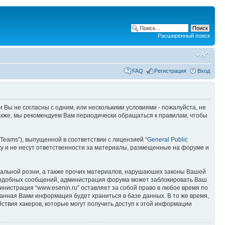
Расширенный поиск
FAQ
Регистрация
Вход
ли Вы не согласны с одним, или несколькими условиями - пожалуйста, не
Также, мы рекомендуем Вам периодически обращаться к правилам, чтобы
Teams”), выпущенной в соответствии с лицензией “
General Public
у и не несут ответственности за материалы, размещенные на форуме и
ональной розни, а также прочих материалов, нарушаюших законы Вашей
я подобных сообщений, администрация форума может заблокировать Ваш
инистрация “www.esenin.ru” оставляет за собой право в любое время по
занная Вами информация будет храниться в базе данных. В то же время,
ствия хакеров, которые могут получить доступ к этой информации