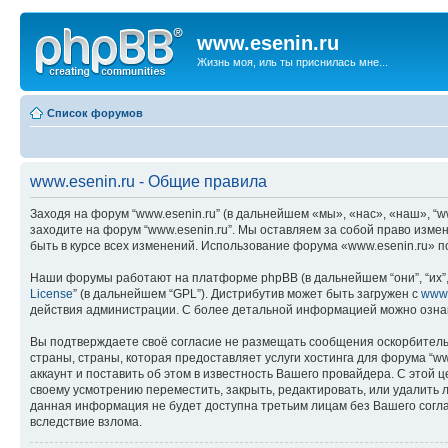
www.esenin.ru
Жизнь моя, иль ты приснилась мне...
Список форумов
www.esenin.ru - Общие правила
Заходя на форум “www.esenin.ru” (в дальнейшем «мы», «нас», «наш», “www
заходите на форум “www.esenin.ru”. Мы оставляем за собой право изме
быть в курсе всех изменений. Использование форума «www.esenin.ru» 
Наши форумы работают на платформе phpBB (в дальнейшем “они”, “их”, 
License
” (в дальнейшем “GPL”). Дистрибутив может быть загружен с
www
действия администрации. С более детальной информацией можно озна
Вы подтверждаете своё согласие не размещать сообщения оскорбительн
страны, страны, которая предоставляет услуги хостинга для форума “
аккаунт и поставить об этом в известность Вашего провайдера. С этой 
своему усмотрению переместить, закрыть, редактировать, или удалить л
данная информация не будет доступна третьим лицам без Вашего соглас
вследствие взлома.