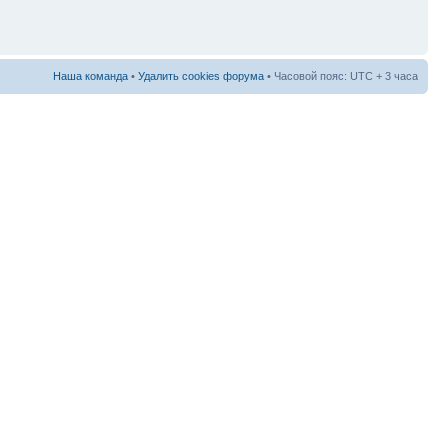
Наша команда
•
Удалить cookies форума
• Часовой пояс: UTC + 3 часа