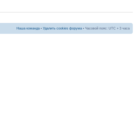
Наша команда
•
Удалить cookies форума
• Часовой пояс: UTC + 3 часа