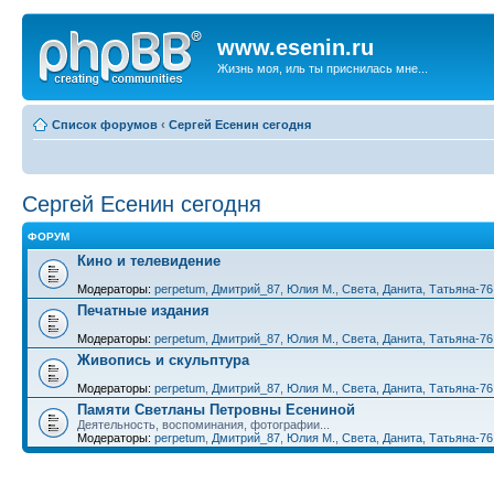
www.esenin.ru
Жизнь моя, иль ты приснилась мне...
Список форумов
‹
Сергей Есенин сегодня
Сергей Есенин сегодня
ФОРУМ
Кино и телевидение
Модераторы:
perpetum
,
Дмитрий_87
,
Юлия М.
,
Света
,
Данита
,
Татьяна-76
Печатные издания
Модераторы:
perpetum
,
Дмитрий_87
,
Юлия М.
,
Света
,
Данита
,
Татьяна-76
Живопись и скульптура
Модераторы:
perpetum
,
Дмитрий_87
,
Юлия М.
,
Света
,
Данита
,
Татьяна-76
Памяти Светланы Петровны Есениной
Деятельность, воспоминания, фотографии...
Модераторы:
perpetum
,
Дмитрий_87
,
Юлия М.
,
Света
,
Данита
,
Татьяна-76