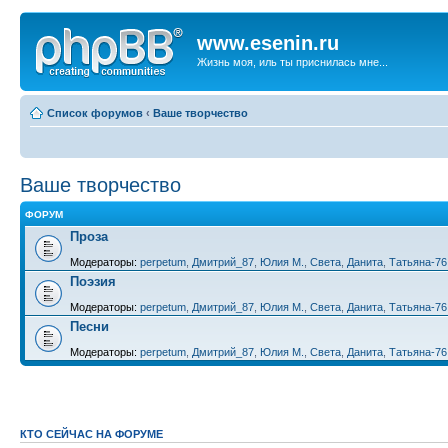
www.esenin.ru
Жизнь моя, иль ты приснилась мне...
Список форумов
‹
Ваше творчество
Ваше творчество
ФОРУМ
Проза
Модераторы:
perpetum
,
Дмитрий_87
,
Юлия М.
,
Света
,
Данита
,
Татьяна-76
Поэзия
Модераторы:
perpetum
,
Дмитрий_87
,
Юлия М.
,
Света
,
Данита
,
Татьяна-76
Песни
Модераторы:
perpetum
,
Дмитрий_87
,
Юлия М.
,
Света
,
Данита
,
Татьяна-76
КТО СЕЙЧАС НА ФОРУМЕ