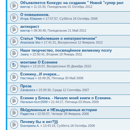
Объявляется Конкурс на создание " Новой "супер рел
виктор
» 11:15:30, Понедельник 01 Октябрь 2012
О повешенном.
Игорь Южанин
» 17:57:57, Суббота 18 Октябрь 2008
антихрист
виктор
» 08:30:48, Понедельник 21 Май 2012
Статья "Наболевшее о непатриотичном"
Anastasia Voo
» 17:41:31, Воскресенье 12 Февраль 2012
Наше творчество, посвящённое великому поэту
Jaany
» 22:50:41, Вторник 18 Январь 2011
монтажи О Есенине
Марго
» 13:15:07, Воскресенье 05 Декабрь 2010
Есенину...И очерки...
Настюша
» 16:49:26, Пятница 30 Май 2008
Проза
Zaratustra
» 23:39:30, Среда 12 Сентябрь 2007
Есенин у Блока. - Начало моей книги о Есенине.
Наталья-поэт2009
» 21:44:27, Пятница 03 Июль 2009
ВЫдуманные и НЕвыдуманные истории
Радистка
» 22:55:57, Четверг 28 Февраль 2008
Почему бы и нет?)))
Екатерина А.
» 13:43:19, Суббота 18 Октябрь 2008