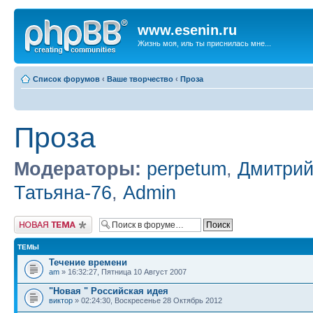
www.esenin.ru
Жизнь моя, иль ты приснилась мне...
Список форумов
‹
Ваше творчество
‹
Проза
Проза
Модераторы:
perpetum
,
Дмитрий
Татьяна-76
,
Admin
Начать новую тему
ТЕМЫ
Течение времени
am
» 16:32:27, Пятница 10 Август 2007
"Новая " Российская идея
виктор
» 02:24:30, Воскресенье 28 Октябрь 2012