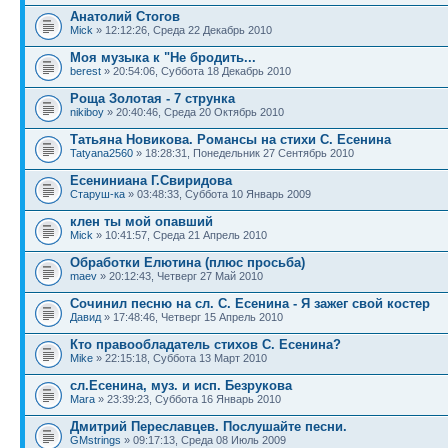
Анатолий Стогов
Mick
» 12:12:26, Среда 22 Декабрь 2010
Моя музыка к "Не бродить...
berest
» 20:54:06, Суббота 18 Декабрь 2010
Роща Золотая - 7 струнка
nikiboy
» 20:40:46, Среда 20 Октябрь 2010
Татьяна Новикова. Романсы на стихи С. Есенина
Tatyana2560
» 18:28:31, Понедельник 27 Сентябрь 2010
Есениниана Г.Свиридова
Старуш-ка
» 03:48:33, Суббота 10 Январь 2009
клен ты мой опавший
Mick
» 10:41:57, Среда 21 Апрель 2010
Обработки Елютина (плюс просьба)
maev
» 20:12:43, Четверг 27 Май 2010
Сочинил песню на сл. С. Есенина - Я зажег свой костер
Давид
» 17:48:46, Четверг 15 Апрель 2010
Кто правообладатель стихов С. Есенина?
Mike
» 22:15:18, Суббота 13 Март 2010
сл.Есенина, муз. и исп. Безрукова
Mara
» 23:39:23, Суббота 16 Январь 2010
Дмитрий Переславцев. Послушайте песни.
GMstrings
» 09:17:13, Среда 08 Июль 2009