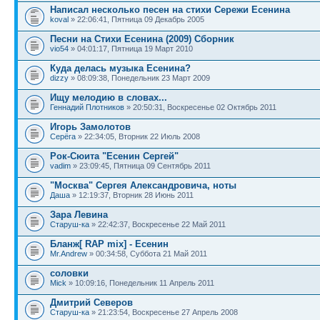
Написал несколько песен на стихи Сережи Есенина
koval
» 22:06:41, Пятница 09 Декабрь 2005
Песни на Стихи Есенина (2009) Сборник
vio54
» 04:01:17, Пятница 19 Март 2010
Куда делась музыка Есенина?
dizzy
» 08:09:38, Понедельник 23 Март 2009
Ищу мелодию в словах...
Геннадий Плотников
» 20:50:31, Воскресенье 02 Октябрь 2011
Игорь Замолотов
Серёга
» 22:34:05, Вторник 22 Июль 2008
Рок-Сюита "Есенин Сергей"
vadim
» 23:09:45, Пятница 09 Сентябрь 2011
"Москва" Сергея Александровича, ноты
Даша
» 12:19:37, Вторник 28 Июнь 2011
Зара Левина
Старуш-ка
» 22:42:37, Воскресенье 22 Май 2011
Бланж[ RAP mix] - Есенин
Mr.Andrew
» 00:34:58, Суббота 21 Май 2011
соловки
Mick
» 10:09:16, Понедельник 11 Апрель 2011
Дмитрий Северов
Старуш-ка
» 21:23:54, Воскресенье 27 Апрель 2008