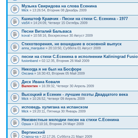
Музыка Свиридова на слова Есенина
Mick
» 13:26:54, Вторник 08 Декабрь 2009
Кшиштоф Кравчик - Песни на стихи С. Есенина - 1977
vio54
» 14:24:09, Четверг 15 Октябрь 2009
Песни Виталий Бальваса
koval
» 10:58:16, Воскресенье 30 Август 2009
Стихотворения, не вошедшие в основной выпуск
anna_marquise
» 20:10:50, Суббота 01 Август 2009
песни на стихи С.Есенина в исполнении Kaliningrad Fusi
fusionband
» 02:12:35, Вторник 26 Май 2009
Никогда я не был на Босфоре
Оксана
» 16:30:43, Вторник 05 Май 2009
Диск Ивана Коваля
Валентин
» 16:39:32, Четверг 30 Апрель 2009
Высоцкий и Есенин - лучшие поэты Двадцатого века
Mick
» 10:26:52, Четверг 09 Апрель 2009
исповедь хулигана на испанском
Mick
» 19:20:11, Пятница 30 Январь 2009
Неизвестные мелодии песен на стихи С.Есенина
Орша
» 13:10:16, Вторник 24 Март 2009
Вертинский
Старуш-ка
» 22:17:26, Суббота 21 Март 2009