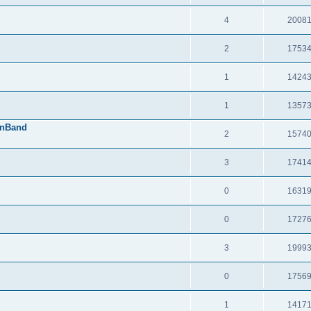
4
2008
2
1753
1
1424
1
1357
onBand
2
1574
3
1741
0
1631
0
1727
3
1999
0
1756
1
1417