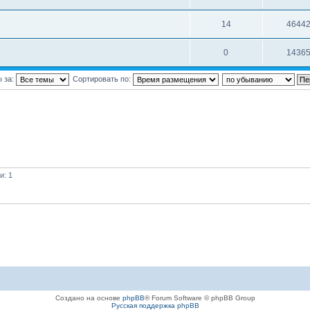
14
4644
0
1436
 за:
Сортировать по:
и: 1
Создано на основе
phpBB
® Forum Software © phpBB Group
Русская поддержка phpBB