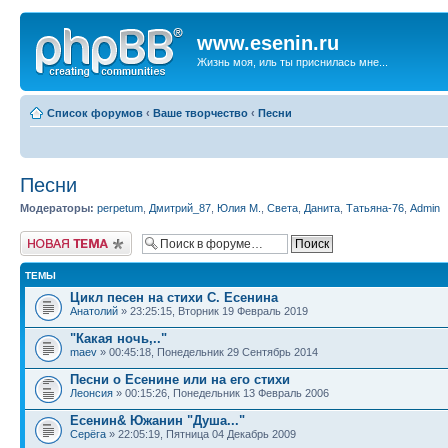
www.esenin.ru
Жизнь моя, иль ты приснилась мне...
Список форумов
‹
Ваше творчество
‹
Песни
Песни
Модераторы:
perpetum
,
Дмитрий_87
,
Юлия М.
,
Света
,
Данита
,
Татьяна-76
,
Admin
Начать новую тему
ТЕМЫ
Цикл песен на стихи С. Есенина
Анатолий
» 23:25:15, Вторник 19 Февраль 2019
"Какая ночь,.."
maev
» 00:45:18, Понедельник 29 Сентябрь 2014
Песни о Есенине или на его стихи
Леонсия
» 00:15:26, Понедельник 13 Февраль 2006
Есенин& Южанин "Душа..."
Серёга
» 22:05:19, Пятница 04 Декабрь 2009