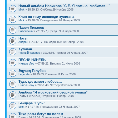
Новый альбом Новикова "С.Е. Я помню, любимая..."
Mick
» 18:29:13, Суббота 29 Ноябрь 2008
Клип на тему исповеди хулигана
Mick
» 15:48:09, Понедельник 26 Январь 2009
Павел Пикалов
Валентина
» 22:39:27, Среда 09 Январь 2008
Ноты
Андрей
» 23:42:17, Понедельник 10 Ноябрь 2008
Хулиган
ЧёрныйЧеловек
» 19:26:36, Четверг 05 Апрель 2007
ПЕСНИ НИНЕЛЬ
Нинель Лоу
» 07:59:21, Вторник 01 Июль 2008
Эдуард Голубев
Legenda
» 18:45:03, Пятница 11 Июль 2008
Туда, где живет любовь...
Нинель Лоу
» 20:51:46, Четверг 03 Июль 2008
Альбом "Я московский озорной гуляка"
Гость » 02:25:23, Вторник 06 Ноябрь 2007
Бандера "Русь"
Mick
» 17:27:46, Понедельник 22 Январь 2007
Тихо розы бегут по полям
Гость » 01:15:08, Понедельник 14 Апрель 2008