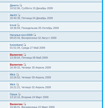
Данита
1
10:52:06, Суббота 19 Декабрь 2009
AleXX
4
20:40:39, Пятница 04 Декабрь 2009
koval
3
18:36:59, Понедельник 05 Октябрь 2009
Наталья-поэт2009
3
09:03:43, Воскресенье 02 Август 2009
fusionband
0
01:51:04, Среда 27 Май 2009
Валентин
4
13:39:04, Пятница 08 Май 2009
Валентин
9
16:39:32, Четверг 30 Апрель 2009
Mick
6
10:26:52, Четверг 09 Апрель 2009
Mick
3
16:21:21, Четверг 02 Апрель 2009
Орша
9
13:10:16, Вторник 24 Март 2009
Валентин
1
10:46:01, Воскресенье 22 Март 2009