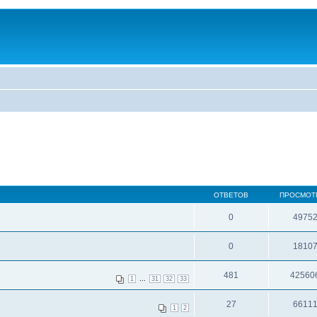
ОТВЕТОВ
ПРОСМОТ
0
4975
0
1810
481
42560
...
1
31
32
33
27
6611
1
2